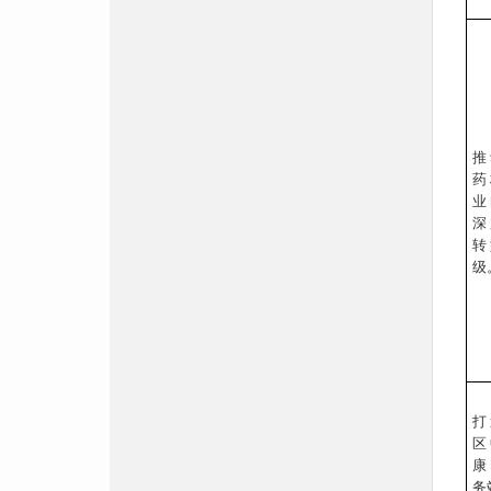
推
药
业
深
转
级
打
区
康
务