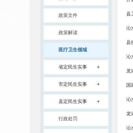
县
政策文件
沁
政策解读
县
医疗卫生领域
沁
+
省定民生实事
龙
+
市定民生实事
国
沁
+
县定民生实事
龙
行政处罚
沁