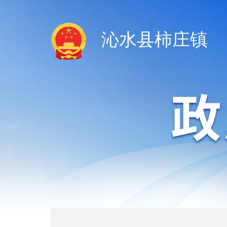
沁水县柿庄镇